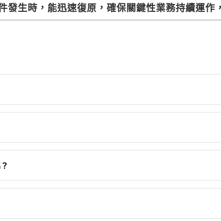
件發生時，能迅速復原，確保關鍵性業務持續運作
控管及系統維護機制，可協助企業提升資料管理安全性。
機制，協助企業降低資料遺失風險。
嗎？
不同使用者的操作權限。